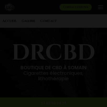
Aller
au
Contactez-nous
contenu
principal
Navigation secondaire
Accueil
Galerie
Contact
BOUTIQUE DE CBD À SOMAIN
Cigarettes électroniques,
lithothérapie
07 88 69 04 36