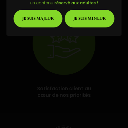
Service après vente
un contenu
réservé aux adultes !
Je suis MAJEUR
Je suis MINEUR
Satisfaction client au
cœur de nos priorités