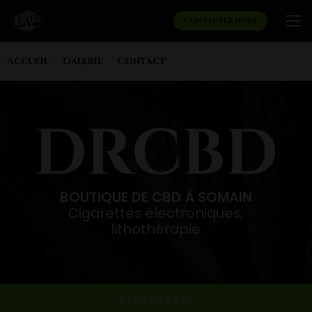
Aller
au
Contactez-nous
contenu
principal
Navigation secondaire
Accueil
Galerie
Contact
BOUTIQUE DE CBD À SOMAIN
Cigarettes électroniques,
lithothérapie
07 88 69 04 36