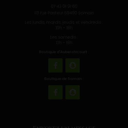
1 rue de Douai 59165 Auberchicourt
07 43 01 91 60
113 rue Pasteur 59490 Somain
Les lundis, mardis, jeudis et vendredis :
10h - 18h
Les samedis :
13h - 18h
Boutique d'Auberchicourt :
Boutique de Somain :