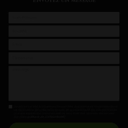
Envoyez un message
Nom Prénom
Société
Email
Téléphone
Message
J'autorise ce site à conserver l'ensemble des données transmises dans
ce formulaire pour faciliter le suivi et le traitement de ma demande.
(Aucune exploitation commerciale ne sera faite des données conservées.
Voir notre
politique de confidentialité
)