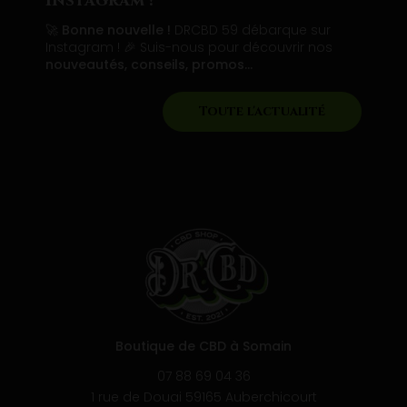
stagram !
A
Bonne nouvelle !
DRCBD 59 débarque sur
DR
stagram ! 🎉 Suis-nous pour découvrir nos
ma
uveautés, conseils, promos…
Ce
So
Toute l'actualité
Boutique de CBD à Somain
07 88 69 04 36