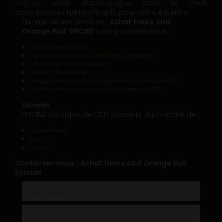
Somain
vous accompagne dans le choix
d’accessoires harmonisants pour votre équilibre.
En plus de ses services :
Achat fleurs cbd
Orange Bud, DRCBD
vous propose aussi :
Achat de fleur de cbd
Achat de fleurs de dans boutique spécialisée
Achat fleurs cbd Orange Bud
Acheter CBD Jack Herer
Acheter crème hydratant visage et corps à base de CBD
Acheter crème pour peau sensible à base de CBD
Somain
DRCBD boutique de CBD intervient à proximité de :
Auberchicourt
Douai
Somain
Contactez-nous : Achat fleurs cbd Orange Bud
Somain
Nom Prénom
Email