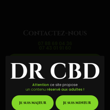
Contactez-nous
07 88 69 04 36
07 43 01 91 60
Envoyer un message
Partagez cette page
Attention
ce site propose
un contenu
réservé aux adultes !
Facebook
X
Email
Je suis MAJEUR
Je suis MINEUR