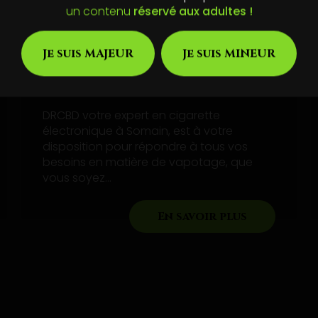
un contenu
réservé aux adultes !
Je suis MAJEUR
Je suis MINEUR
Acheter une cigarette
électronique avec du CBD à
Somain
DRCBD votre expert en cigarette
électronique à Somain, est à votre
disposition pour répondre à tous vos
besoins en matière de vapotage, que
vous soyez...
En savoir plus