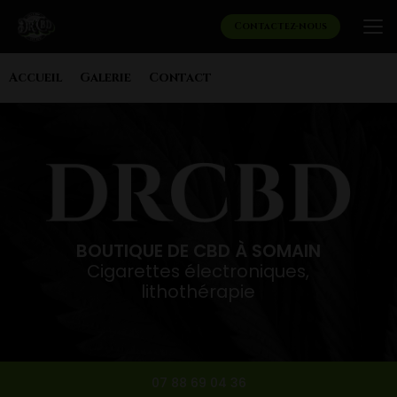
Aller
au
Contactez-nous
contenu
principal
Navigation secondaire
Accueil
Galerie
Contact
BOUTIQUE DE CBD À SOMAIN
Cigarettes électroniques,
lithothérapie
07 88 69 04 36