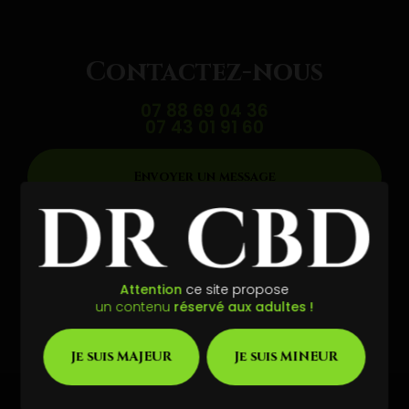
Contactez-nous
07 88 69 04 36
07 43 01 91 60
Envoyer un message
Partagez cette page
Facebook
X
Email
Attention
ce site propose
un contenu
réservé aux adultes !
Je suis MAJEUR
Je suis MINEUR