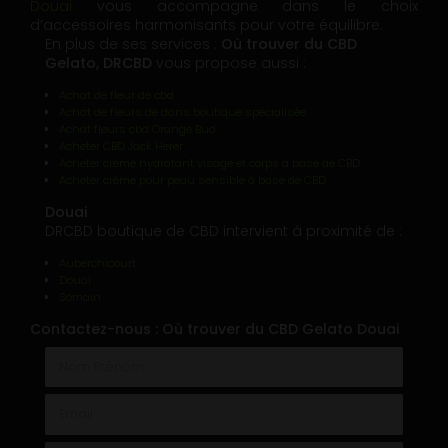
Douai
vous accompagne dans le choix
d’accessoires harmonisants pour votre équilibre.
En plus de ses services :
Où trouver du CBD
Gelato, DRCBD
vous propose aussi :
Achat de fleur de cbd
Achat de fleurs de dans boutique spécialisée
Achat fleurs cbd Orange Bud
Acheter CBD Jack Herer
Acheter crème hydratant visage et corps à base de CBD
Acheter crème pour peau sensible à base de CBD
Douai
DRCBD boutique de CBD intervient à proximité de :
Auberchicourt
Douai
Somain
Contactez-nous : Où trouver du CBD Gelato Douai
Nom Prénom
Email