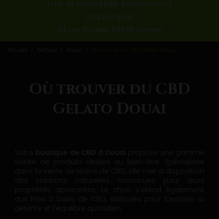
1 rue de Douai 59165 Auberchicourt
07 43 01 91 60
113 rue Pasteur 59490 Somain
Accueil
Secteur
Douai
Où trouver du CBD Gelato Douai
Où trouver du CBD
Gelato Douai
Votre
boutique de CBD à Douai
propose une gamme
variée de produits dédiés au bien-être. Spécialisée
dans la vente de résine de CBD, elle met à disposition
des solutions naturelles reconnues pour leurs
propriétés apaisantes. Le choix s'étend également
aux thés à base de CBD, élaborés pour favoriser la
détente et l'équilibre quotidien.