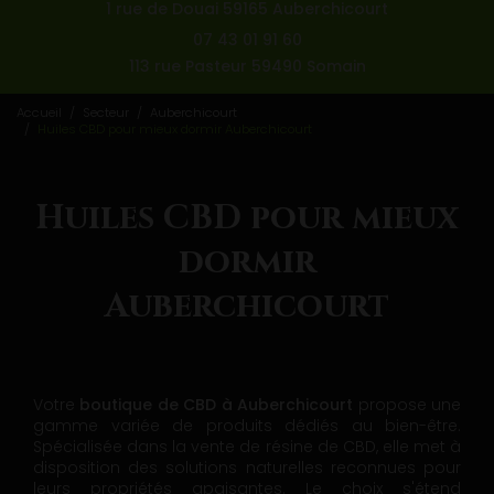
1 rue de Douai 59165 Auberchicourt
07 43 01 91 60
113 rue Pasteur 59490 Somain
Accueil
Secteur
Auberchicourt
Huiles CBD pour mieux dormir Auberchicourt
Huiles CBD pour mieux
dormir
Auberchicourt
Votre
boutique de CBD à Auberchicourt
propose une
gamme variée de produits dédiés au bien-être.
Spécialisée dans la vente de résine de CBD, elle met à
disposition des solutions naturelles reconnues pour
leurs propriétés apaisantes. Le choix s'étend