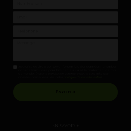
Nom Prénom
Email
Téléphone
Message
J'autorise ce site à conserver l'ensemble des données transmises
dans ce formulaire pour faciliter le suivi et le traitement de ma
demande.
(Aucune exploitation commerciale ne sera faite des
données concervées. Voir notre
politique de confidentialité
)
En savoir +