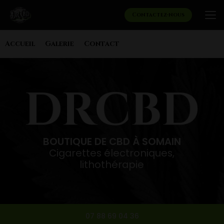
Aller
au
Contactez-nous
contenu
principal
Navigation secondaire
Accueil
Galerie
Contact
BOUTIQUE DE CBD À SOMAIN
Cigarettes électroniques,
lithothérapie
07 88 69 04 36