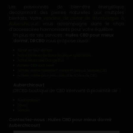
Les passionnés de bien-être énergétique
découvriront des pierres naturelles aux multiples
bienfaits. Votre
vendeur de pierre de lithothérapie à
Auberchicourt
vous accompagne dans le choix
d’accessoires harmonisants pour votre équilibre.
En plus de ses services :
Huiles CBD pour mieux
dormir, DRCBD
vous propose aussi :
Achat de fleur de cbd
Achat de fleurs de dans boutique spécialisée
Achat fleurs cbd Orange Bud
Acheter CBD Jack Herer
Acheter crème hydratant visage et corps à base de CBD
Acheter crème pour peau sensible à base de CBD
Auberchicourt
DRCBD boutique de CBD intervient à proximité de :
Auberchicourt
Douai
Somain
Contactez-nous : Huiles CBD pour mieux dormir
Auberchicourt