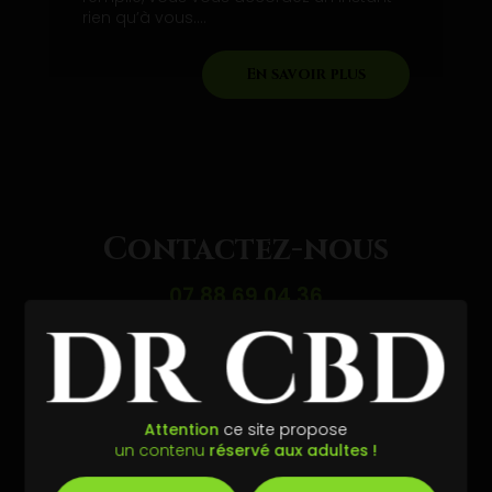
rien qu’à vous....
En savoir plus
Contactez-nous
07 88 69 04 36
07 43 01 91 60
Envoyer un message
Attention
ce site propose
un contenu
réservé aux adultes !
Partagez cette page