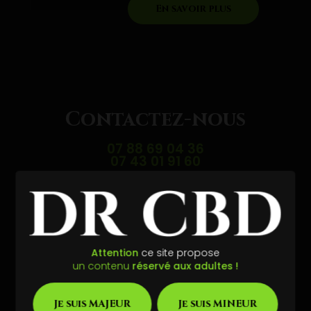
En savoir plus
Contactez-nous
07 88 69 04 36
07 43 01 91 60
Envoyer un message
Attention
ce site propose
Partagez cette page
un contenu
réservé aux adultes !
Facebook
X
Email
Je suis MAJEUR
Je suis MINEUR