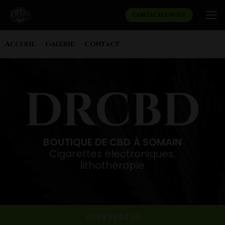
Aller
au
Contactez-nous
contenu
principal
Navigation secondaire
Accueil
Galerie
Contact
BOUTIQUE DE CBD À SOMAIN
Cigarettes électroniques,
lithothérapie
07 88 69 04 36