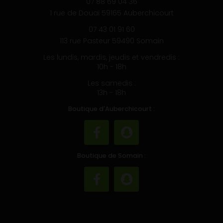
07 88 69 04 36
1 rue de Douai 59165 Auberchicourt
07 43 01 91 60
113 rue Pasteur 59490 Somain
Les lundis, mardis, jeudis et vendredis :
10h - 18h
Les samedis :
13h - 18h
Boutique d'Auberchicourt :
Boutique de Somain :