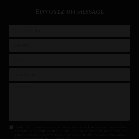
Envoyez un message
Nom Prénom
Société
Email
Téléphone
Message
J'autorise ce site à conserver l'ensemble des données transmises dans
ce formulaire pour faciliter le suivi et le traitement de ma demande.