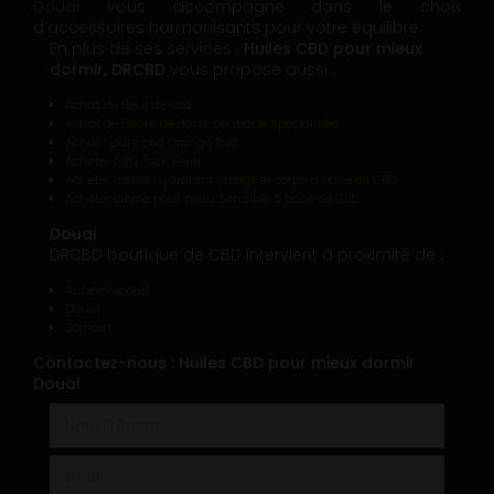
Douai
vous accompagne dans le choix
d’accessoires harmonisants pour votre équilibre.
En plus de ses services :
Huiles CBD pour mieux
dormir, DRCBD
vous propose aussi :
Achat de fleur de cbd
Achat de fleurs de dans boutique spécialisée
Achat fleurs cbd Orange Bud
Acheter CBD Jack Herer
Acheter crème hydratant visage et corps à base de CBD
Acheter crème pour peau sensible à base de CBD
Douai
DRCBD boutique de CBD intervient à proximité de :
Auberchicourt
Douai
Somain
Contactez-nous : Huiles CBD pour mieux dormir
Douai
Nom Prénom
Email