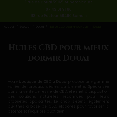
1 rue de Douai 59165 Auberchicourt
07 43 01 91 60
113 rue Pasteur 59490 Somain
Accueil
Secteur
Douai
Huiles CBD pour mieux dormir Douai
Huiles CBD pour mieux
dormir Douai
Votre
boutique de CBD à Douai
propose une gamme
variée de produits dédiés au bien-être. Spécialisée
dans la vente de résine de CBD, elle met à disposition
des solutions naturelles reconnues pour leurs
propriétés apaisantes. Le choix s'étend également
aux thés à base de CBD, élaborés pour favoriser la
détente et l'équilibre quotidien.