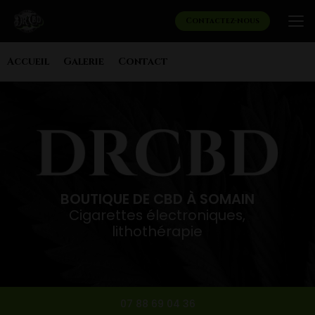
Aller
au
Contactez-nous
contenu
principal
Navigation secondaire
Accueil
Galerie
Contact
BOUTIQUE DE CBD À SOMAIN
Cigarettes électroniques,
lithothérapie
07 88 69 04 36