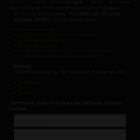
Somain
vous accompagne dans le choix
d’accessoires harmonisants pour votre équilibre.
En plus de ses services :
Prix fleurs de CBD pour
infusion, DRCBD
vous propose aussi :
Achat de fleur de cbd
Achat de fleurs de dans boutique spécialisée
Achat fleurs cbd Orange Bud
Acheter CBD Jack Herer
Acheter crème hydratant visage et corps à base de CBD
Acheter crème pour peau sensible à base de CBD
Somain
DRCBD boutique de CBD intervient à proximité de :
Auberchicourt
Douai
Somain
Contactez-nous : Prix fleurs de CBD pour infusion
Somain
Nom Prénom
Email