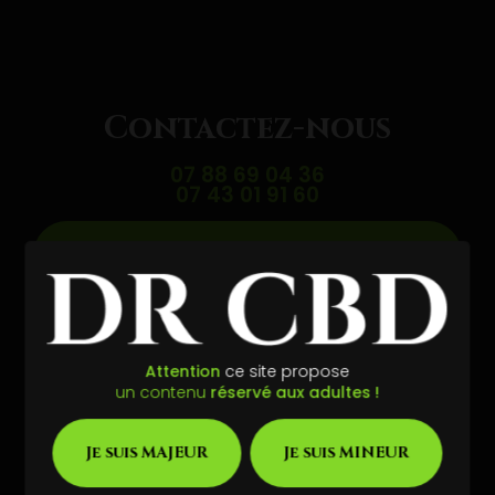
Contactez-nous
07 88 69 04 36
07 43 01 91 60
Envoyer un message
Partagez cette page
Attention
ce site propose
Facebook
X
Email
un contenu
réservé aux adultes !
Je suis MAJEUR
Je suis MINEUR