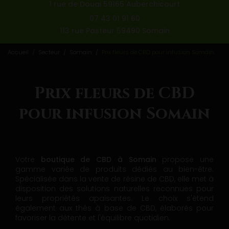
1 rue de Douai 59165 Auberchicourt
07 43 01 91 60
113 rue Pasteur 59490 Somain
Accueil
Secteur
Somain
Prix fleurs de CBD pour infusion Somain
Prix fleurs de CBD
pour infusion Somain
Votre
boutique de CBD à Somain
propose une
gamme variée de produits dédiés au bien-être.
Spécialisée dans la vente de résine de CBD, elle met à
disposition des solutions naturelles reconnues pour
leurs propriétés apaisantes. Le choix s'étend
également aux thés à base de CBD, élaborés pour
favoriser la détente et l'équilibre quotidien.