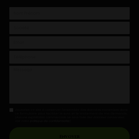
Envoyez un message
Nom Prénom
Société
Email
Téléphone
Message
J'autorise ce site à conserver l'ensemble des données transmises dans
ce formulaire pour faciliter le suivi et le traitement de ma demande.
(Aucune exploitation commerciale ne sera faite des données conservées.
Voir notre
politique de confidentialité
)