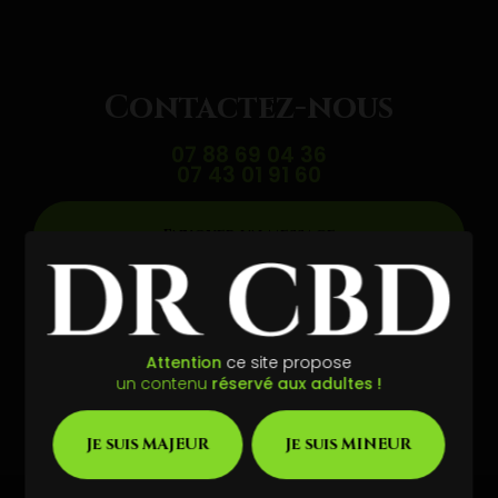
Contactez-nous
07 88 69 04 36
07 43 01 91 60
Envoyer un message
Partagez cette page
Attention
ce site propose
Facebook
X
Email
un contenu
réservé aux adultes !
Je suis MAJEUR
Je suis MINEUR