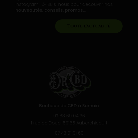
gram ! 🎉 Suis-nous pour découvrir nos
manq
eautés, conseils, promos…
Ce w
Sold
Toute l'actualité
Boutique de CBD à Somain
07 88 69 04 36
1 rue de Douai 59165 Auberchicourt