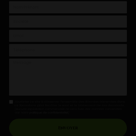
Nom Prénom
Société
Email
Téléphone
Message
J'autorise ce site à conserver l'ensemble des données transmises dans
ce formulaire pour faciliter le suivi et le traitement de ma demande.
(Aucune exploitation commerciale ne sera faite des données conservées.
Voir notre
politique de confidentialité
)