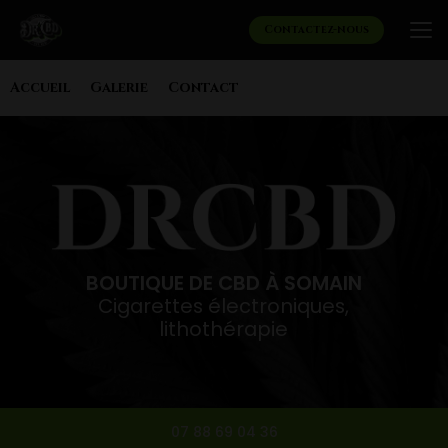
Aller
au
Contactez-nous
contenu
principal
Navigation secondaire
Accueil
Galerie
Contact
BOUTIQUE DE CBD À SOMAIN
Cigarettes électroniques,
lithothérapie
07 88 69 04 36