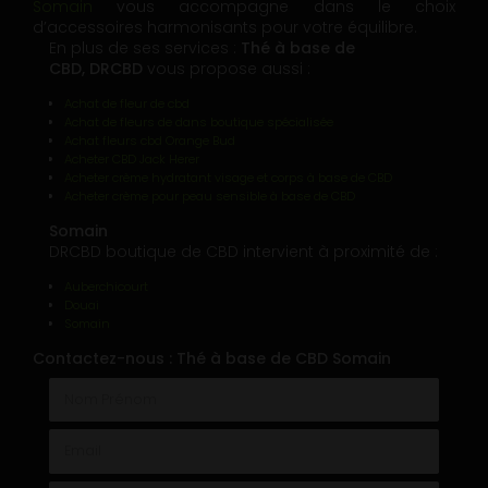
Somain
vous accompagne dans le choix
d’accessoires harmonisants pour votre équilibre.
En plus de ses services :
Thé à base de
CBD, DRCBD
vous propose aussi :
Achat de fleur de cbd
Achat de fleurs de dans boutique spécialisée
Achat fleurs cbd Orange Bud
Acheter CBD Jack Herer
Acheter crème hydratant visage et corps à base de CBD
Acheter crème pour peau sensible à base de CBD
Somain
DRCBD boutique de CBD intervient à proximité de :
Auberchicourt
Douai
Somain
Contactez-nous : Thé à base de CBD Somain
Nom Prénom
Email