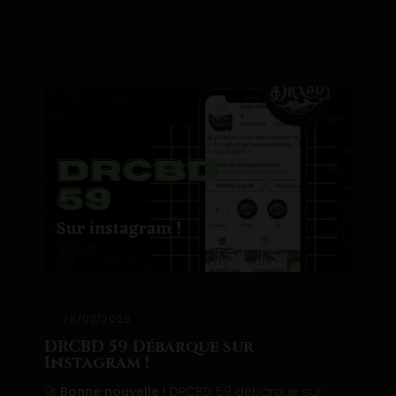
/02/2025
11
BD 59 Débarque sur
DRC
tagram !
Ani
nne nouvelle !
DRCBD 59 débarque sur
DRCB