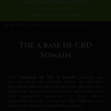
1 rue de Douai 59165 Auberchicourt
07 43 01 91 60
113 rue Pasteur 59490 Somain
Accueil
Secteur
Somain
Thé à base de CBD Somain
Thé à base de CBD
Somain
Votre
boutique de CBD à Somain
propose une
gamme variée de produits dédiés au bien-être.
Spécialisée dans la vente de résine de CBD, elle met à
disposition des solutions naturelles reconnues pour
leurs propriétés apaisantes. Le choix s'étend
également aux thés à base de CBD, élaborés pour
favoriser la détente et l'équilibre quotidien.